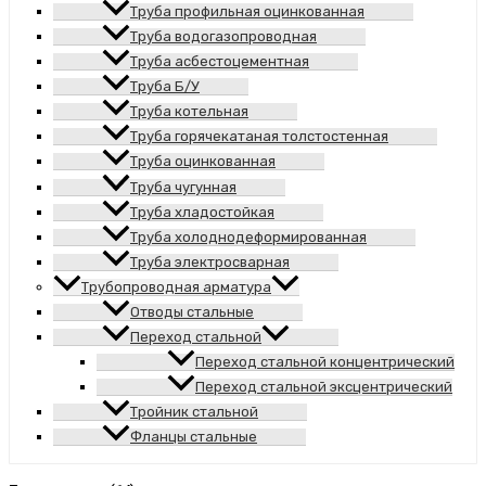
Труба профильная оцинкованная
Труба водогазопроводная
Труба асбестоцементная
Труба Б/У
Труба котельная
Труба горячекатаная толстостенная
Труба оцинкованная
Труба чугунная
Труба хладостойкая
Труба холоднодеформированная
Труба электросварная
Трубопроводная арматура
Отводы стальные
Переход стальной
Переход стальной концентрический
Переход стальной эксцентрический
Тройник стальной
Фланцы стальные