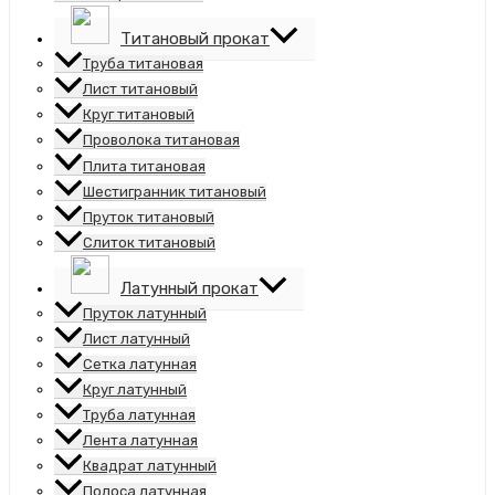
Титановый прокат
Труба титановая
Лист титановый
Круг титановый
Проволока титановая
Плита титановая
Шестигранник титановый
Пруток титановый
Слиток титановый
Латунный прокат
Пруток латунный
Лист латунный
Сетка латунная
Круг латунный
Труба латунная
Лента латунная
Квадрат латунный
Полоса латунная