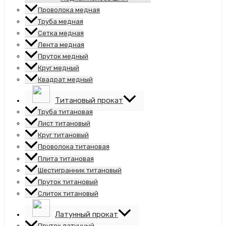
Проволока медная
Труба медная
Сетка медная
Лента медная
Пруток медный
Круг медный
Квадрат медный
Титановый прокат
Труба титановая
Лист титановый
Круг титановый
Проволока титановая
Плита титановая
Шестигранник титановый
Пруток титановый
Слиток титановый
Латунный прокат
Пруток латунный