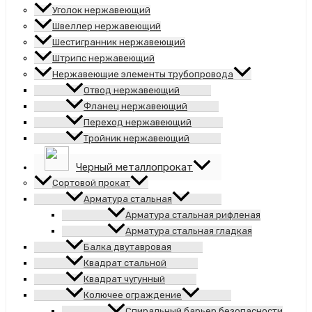
Уголок нержавеющий
Швеллер нержавеющий
Шестигранник нержавеющий
Штрипс нержавеющий
Нержавеющие элементы трубопровода
Отвод нержавеющий
Фланец нержавеющий
Переход нержавеющий
Тройник нержавеющий
Черный металлопрокат
Сортовой прокат
Арматура стальная
Арматура стальная рифленая
Арматура стальная гладкая
Балка двутавровая
Квадрат стальной
Квадрат чугунный
Колючее ограждение
Спиральный барьер безопасности